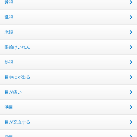
近視
乱視
老眼
眼瞼けいれん
斜視
目やにが出る
目が痛い
涙目
目が充血する