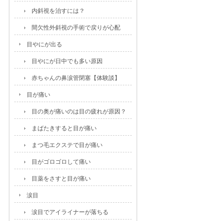
内斜視を治すには？
間欠性外斜視の手術で戻りが心配
目やにが出る
目やにが日中でも多い原因
赤ちゃんの鼻涙管閉塞【体験談】
目が痛い
目の奥が痛いのは目の疲れが原因？
まばたきすると目が痛い
まつ毛エクステで目が痛い
目がゴロゴロして痛い
目薬をさすと目が痛い
涙目
涙目でアイライナーが落ちる