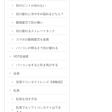
目のピントが合わない
目の疲れに冷やすor温めるどちら？
眼精疲労で目が痛い
目が疲れるストレートネック
スマホの眼精疲労を改善
パソコンの明るさで目が疲れる
VDT症候群
パソコンをすると吐き気がする
近視
近視でコンタクトレンズ【体験談】
乱視
乱視を治す方法
乱視でもソフトコンタクトはでき