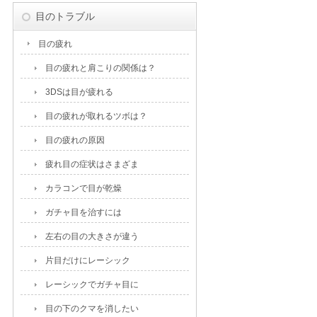
目のトラブル
目の疲れ
目の疲れと肩こりの関係は？
3DSは目が疲れる
目の疲れが取れるツボは？
目の疲れの原因
疲れ目の症状はさまざま
カラコンで目が乾燥
ガチャ目を治すには
左右の目の大きさが違う
片目だけにレーシック
レーシックでガチャ目に
目の下のクマを消したい