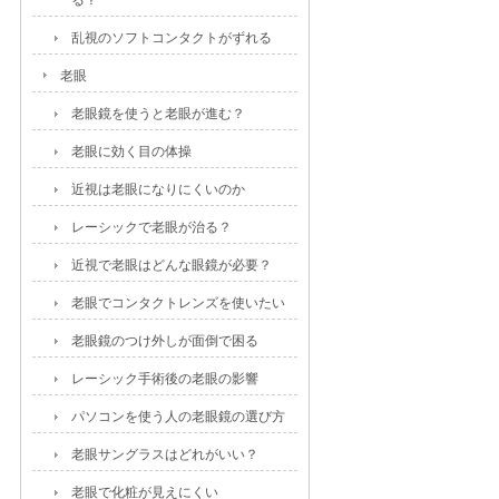
る？
乱視のソフトコンタクトがずれる
老眼
老眼鏡を使うと老眼が進む？
老眼に効く目の体操
近視は老眼になりにくいのか
レーシックで老眼が治る？
近視で老眼はどんな眼鏡が必要？
老眼でコンタクトレンズを使いたい
老眼鏡のつけ外しが面倒で困る
レーシック手術後の老眼の影響
パソコンを使う人の老眼鏡の選び方
老眼サングラスはどれがいい？
老眼で化粧が見えにくい