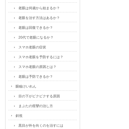
老眼は何歳から始まるか？
老眼を治す方法はあるか？
老眼は回復できるか？
20代で老眼になるか？
スマホ老眼の症状
スマホ老眼を予防するには？
スマホ老眼の原因とは？
老眼は予防できるか？
眼瞼けいれん
目の下がピクピクする原因
まぶたの痙攣の治し方
斜視
黒目が外を向くのを治すには