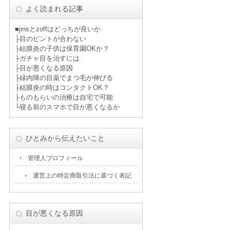
よく読まれる記事
■
jinsとzoffはどっちが良いか
├
目のピントが合わない
├
結膜炎の子供は保育園OKか？
├
ガチャ目を治すには
├
目が悪くなる原因
├
緑内障の目薬でまつ毛が伸びる
├
結膜炎の時はコンタクトOK？
├
ものもらいの治療は自宅で可能
└
寝る前のスマホで目が悪くなるか
ひとみから伝えたいこと
管理人プロフィール
運営上の特定商取引法に基づく表記
目が悪くなる原因